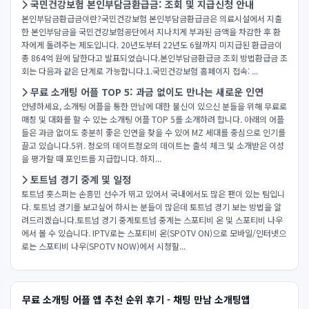
국민건강보험 본인부담금환급금: 조회 및 지급신청 안내
본인부담금환급금이란?국민건강보험 본인부담금환급금은 의료시설에서 지출
한 본인부담금을 국민건강보험공단에서 지나치게 부과된 금액을 차감한 후 환
자에게 돌려주는 제도입니다. 20년도부터 22년도 6월까지 미지급된 환급금이
총 864억 원에 달한다고 발표되었습니다.본인부담금환급금 조회 방법환급금 조
회는 다음과 같은 단계로 가능합니다.1.국민건강보험 홈페이지 접속: ...
무료 소개팅 어플 TOP 5: 과금 없이도 만나는 새로운 인연
안녕하세요, 소개팅 어플을 통한 만남에 대한 불신이 있으신 분들을 위해 무료로
매칭 및 대화를 할 수 있는 소개팅 어플 TOP 5를 소개하려 합니다. 아래의 어플
들은 과금 없이도 충분히 좋은 인연을 찾을 수 있어 MZ 세대를 중심으로 인기를
끌고 있습니다.5위. 정오의 데이트정오의 데이트는 출석 체크 및 소개받은 이성
을 평가할 때 포인트를 지급합니다. 하지...
토트넘 경기 중계 및 일정
토트넘 홋스퍼는 손흥민 선수가 뛰고 있어서 국내에서도 많은 팬이 있는 팀입니
다. 토트넘 경기를 보고싶어 하시는 분들이 많은데 토트넘 경기 보는 방법을 알
려드리겠습니다.토트넘 경기 중계토트넘 중계는 스포티비 온 및 스포티비 나우
에서 볼 수 있습니다. IPTV로는 스포티비 온(SPOTV ON)으로 모바일/인터넷으
로는 스포티비 나우(SPOTV NOW)에서 시청할...
무료 소개팅 어플 앱 추천 순위 후기 - 채팅 만남 소개팅앱